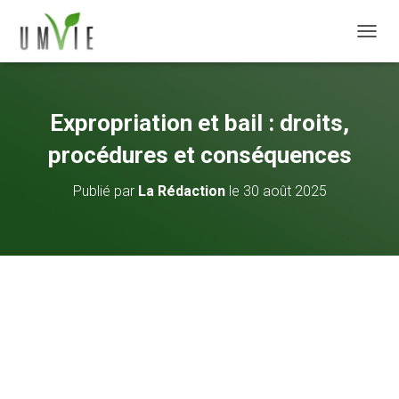
DÉPLI
Expropriation et bail : droits,
procédures et conséquences
Publié par
La Rédaction
le
30 août 2025