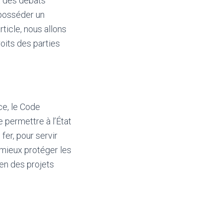
t des débats
éposséder un
rticle, nous allons
oits des parties
ce, le Code
 permettre à l’État
fer, pour servir
r mieux protéger les
en des projets