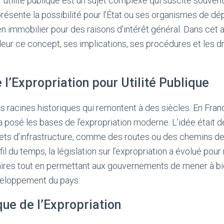
r utilité publique est un sujet complexe qui suscite souven
présente la possibilité pour l’État ou ses organismes de d
en immobilier pour des raisons d’intérêt général. Dans cet a
eur ce concept, ses implications, ses procédures et les dr
 l’Expropriation pour Utilité Publique
es racines historiques qui remontent à des siècles. En Fran
posé les bases de l’expropriation moderne. L’idée était de
jets d’infrastructure, comme des routes ou des chemins de 
u fil du temps, la législation sur l’expropriation a évolué pou
taires tout en permettant aux gouvernements de mener à bi
veloppement du pays.
ue de l’Expropriation