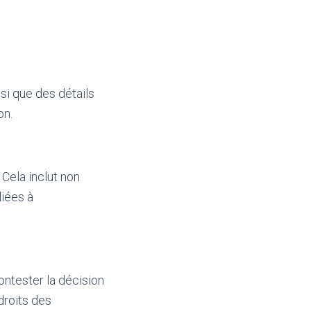
nsi que des détails
on.
 Cela inclut non
liées à
 contester la décision
 droits des