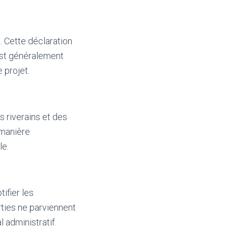
. Cette déclaration
e est généralement
 projet.
s riverains et des
 manière
le.
tifier les
rties ne parviennent
l administratif.