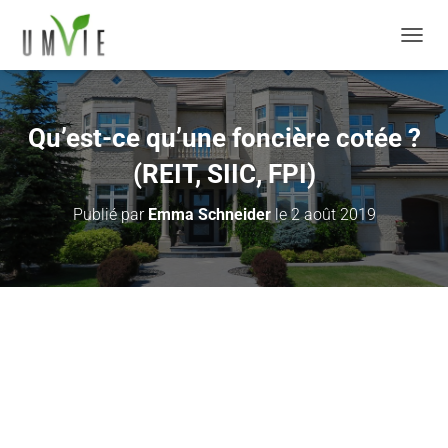
DÉPLI
Qu’est-ce qu’une foncière cotée ?
(REIT, SIIC, FPI)
Publié par
Emma Schneider
le
2 août 2019