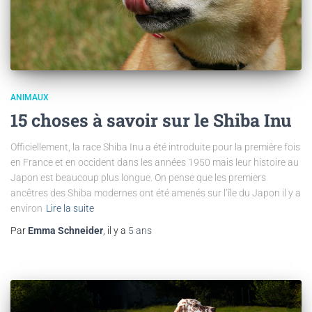
ANIMAUX
15 choses à savoir sur le Shiba Inu
Officiellement, la race Shiba Inu a été introduite pour la première fois
en France et en occident dans les années 1950 mais leur histoire au
Japon est beaucoup plus longue. On pense que les premiers
ancêtres des Shiba modernes ont été amenés sur l’île du Japon il y a
environ
Lire la suite
Par
Emma Schneider
, il y a
5 ans