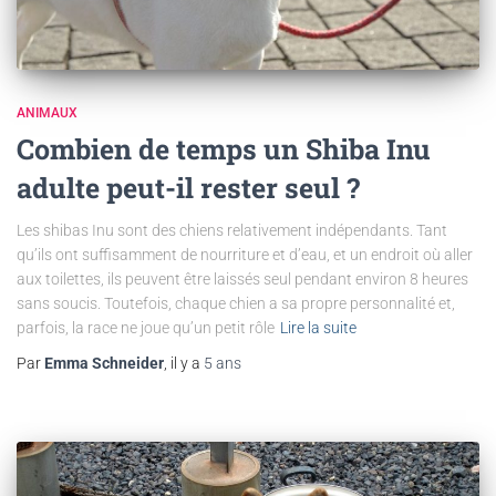
ANIMAUX
Combien de temps un Shiba Inu
adulte peut-il rester seul ?
Les shibas Inu sont des chiens relativement indépendants. Tant
qu’ils ont suffisamment de nourriture et d’eau, et un endroit où aller
aux toilettes, ils peuvent être laissés seul pendant environ 8 heures
sans soucis. Toutefois, chaque chien a sa propre personnalité et,
parfois, la race ne joue qu’un petit rôle
Lire la suite
Par
Emma Schneider
, il y a
5 ans