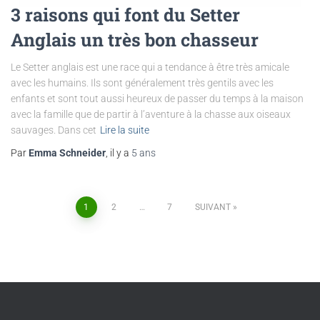
3 raisons qui font du Setter
Anglais un très bon chasseur
Le Setter anglais est une race qui a tendance à être très amicale
avec les humains. Ils sont généralement très gentils avec les
enfants et sont tout aussi heureux de passer du temps à la maison
avec la famille que de partir à l’aventure à la chasse aux oiseaux
sauvages. Dans cet
Lire la suite
Par
Emma Schneider
, il y a
5 ans
1
2
…
7
SUIVANT