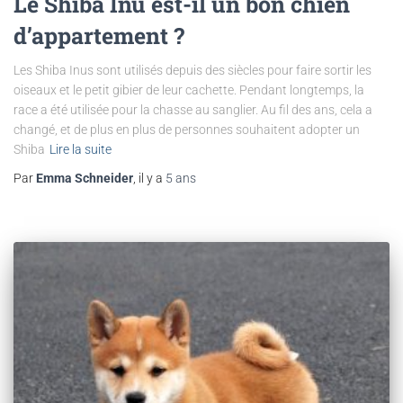
Le Shiba Inu est-il un bon chien
d’appartement ?
Les Shiba Inus sont utilisés depuis des siècles pour faire sortir les
oiseaux et le petit gibier de leur cachette. Pendant longtemps, la
race a été utilisée pour la chasse au sanglier. Au fil des ans, cela a
changé, et de plus en plus de personnes souhaitent adopter un
Shiba
Lire la suite
Par
Emma Schneider
, il y a
5 ans