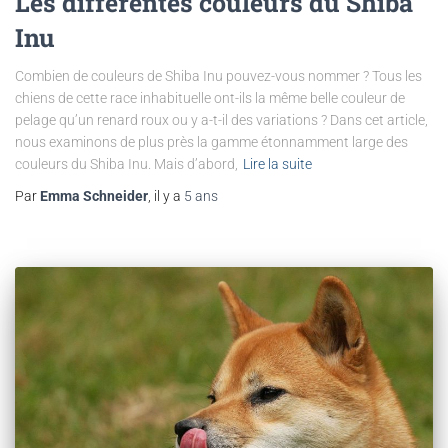
Les différentes couleurs du Shiba
Inu
Combien de couleurs de Shiba Inu pouvez-vous nommer ? Tous les
chiens de cette race inhabituelle ont-ils la même belle couleur de
pelage qu’un renard roux ou y a-t-il des variations ? Dans cet article,
nous examinons de plus près la gamme étonnamment large des
couleurs du Shiba Inu. Mais d’abord,
Lire la suite
Par
Emma Schneider
, il y a
5 ans