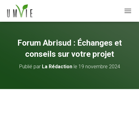
DÉPLI
Forum Abrisud : Échanges et
conseils sur votre projet
Publié par
La Rédaction
le
19 novembre 2024