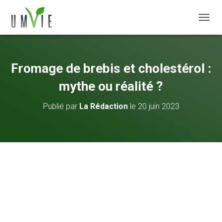
DÉPLI
Fromage de brebis et cholestérol :
mythe ou réalité ?
Publié par
La Rédaction
le
20 juin 2023