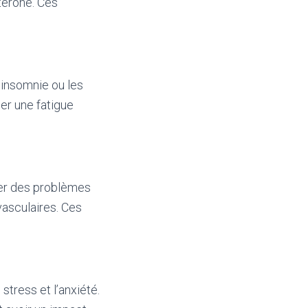
térone. Ces
’insomnie ou les
er une fatigue
per des problèmes
vasculaires. Ces
stress et l’anxiété.