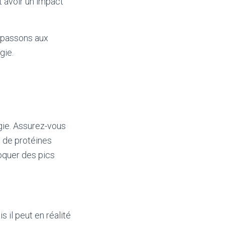
t avoir un impact
, passons aux
gie.
rgie. Assurez-vous
 de protéines
voquer des pics
s il peut en réalité