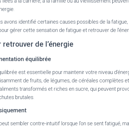
iées à la carrière, à la famille ou au vieillissement peuven
nergie.
 avons identifié certaines causes possibles de la fatigue
our gérer cette sensation de fatigue et retrouver de l’éner
 retrouver de l’énergie
entation équilibrée
uilibrée est essentielle pour maintenir votre niveau d’éne
samment de fruits, de légumes, de céréales complètes et
 aliments transformés et riches en sucre, qui peuvent pro
chutes brutales.
ysiquement
peut sembler contre-intuitif lorsque l’on se sent fatigué, mai