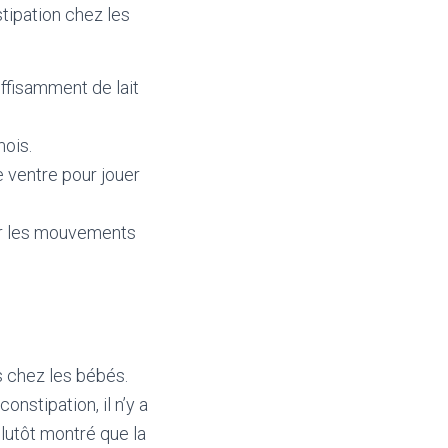
tipation chez les
ffisamment de lait
mois.
e ventre pour jouer
ler les mouvements
s chez les bébés.
onstipation, il n’y a
lutôt montré que la