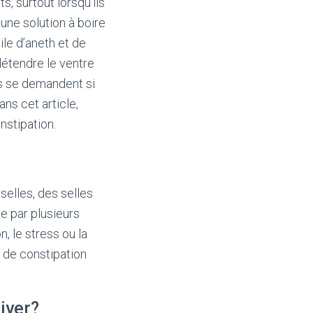
, surtout lorsqu’ils
ne solution à boire
ile d’aneth et de
détendre le ventre
ts se demandent si
ans cet article,
nstipation.
selles, des selles
ée par plusieurs
, le stress ou la
 de constipation
river?