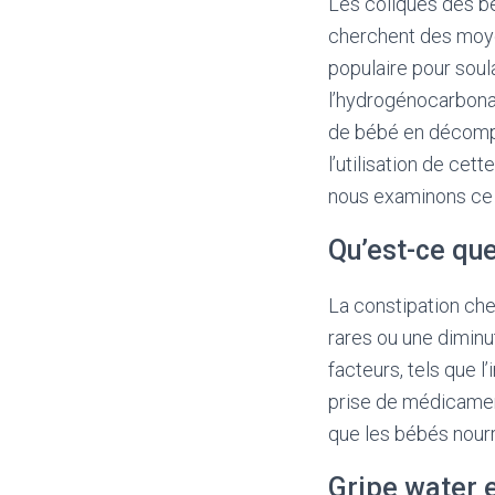
Les coliques des bé
cherchent des moye
populaire pour soula
l’hydrogénocarbonat
de bébé en décompo
l’utilisation de cet
nous examinons ce qu
Qu’est-ce que
La constipation che
rares ou une diminut
facteurs, tels que l
prise de médicament
que les bébés nourr
Gripe water e