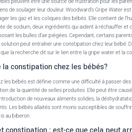
bés peuvent être une source de frustration pour les parents
ns de soulager leur douleur. Woodward’s Gripe Water est u
ger les gaz et les coliques des bébés. Elle contient de l’hu
e de sodium, deux ingrédients qui aident à réchauffer et 
sant les bulles d’air piégées. Cependant, certains paren
te solution peut entraîner une constipation chez leur bébé. D
e la recherche dit sur le lien entre la gripe water et la co
 la constipation chez les bébés?
z les bébés est définie comme une difficulté à passer des 
ion de la quantité de selles produites. Elle peut être caus
’introduction de nouveaux aliments solides, la déshydratation
s. Les bébés allaités sont moins susceptibles de souffrir
is au biberon.
t constipation : est-ce que cela peut ar