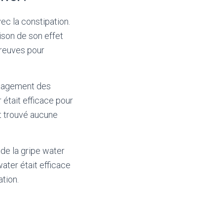
vec la constipation.
ison de son effet
preuves pour
ulagement des
 était efficace pour
t trouvé aucune
 de la gripe water
water était efficace
ation.