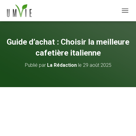
DÉPLI
Guide d’achat : Choisir la meilleure
cafetière italienne
Publié par
La Rédaction
le
29 août 2025