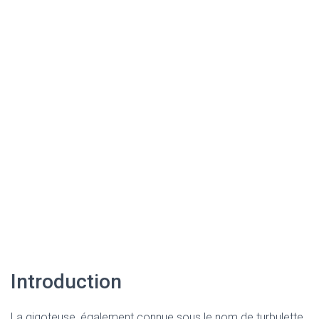
Introduction
La gigoteuse, également connue sous le nom de turbulette,