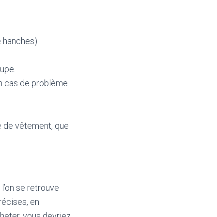
e hanches).
oupe.
 en cas de problème
le de vêtement, que
 l’on se retrouve
récises, en
cheter, vous devriez