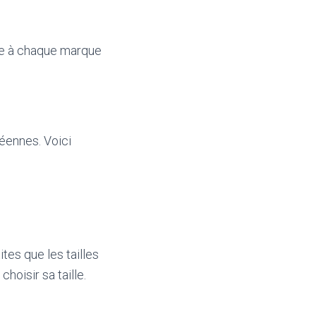
que à chaque marque
péennes. Voici
ites que les tailles
oisir sa taille.