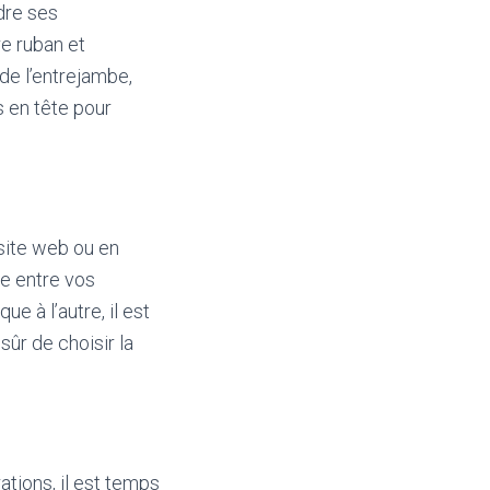
dre ses
re ruban et
 de l’entrejambe,
s en tête pour
site web ou en
ce entre vos
ue à l’autre, il est
ûr de choisir la
ations, il est temps