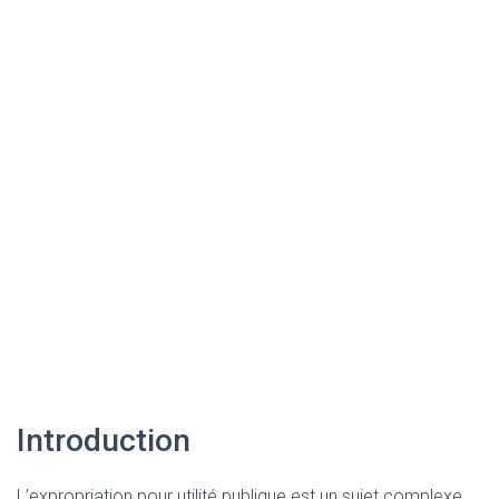
Introduction
L’expropriation pour utilité publique est un sujet complexe