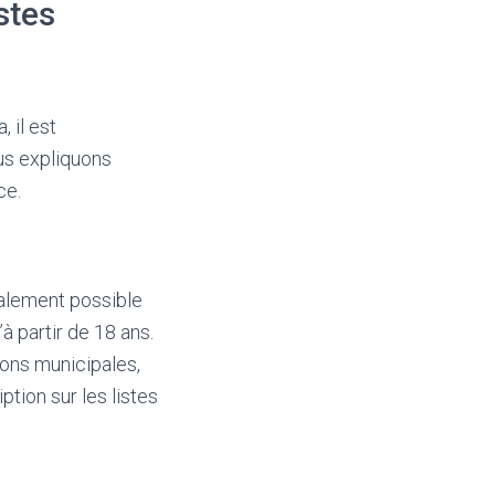
stes
, il est
ous expliquons
ce.
également possible
à partir de 18 ans.
ions municipales,
tion sur les listes