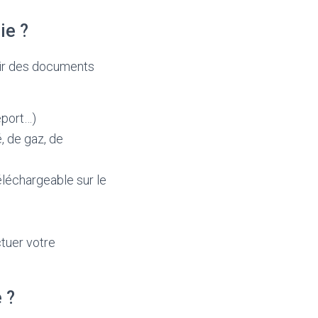
ie ?
unir des documents
eport…)
é, de gaz, de
éléchargeable sur le
tuer votre
 ?