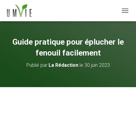
DÉPLI
Guide pratique pour éplucher le
fenouil facilement
Publié par
La Rédaction
le
30 juin 2023