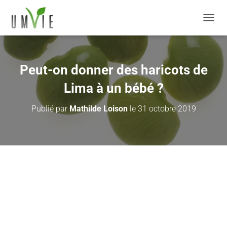
DÉPLI
Peut-on donner des haricots de
Lima à un bébé ?
Publié par
Mathilde Loison
le
31 octobre 2019