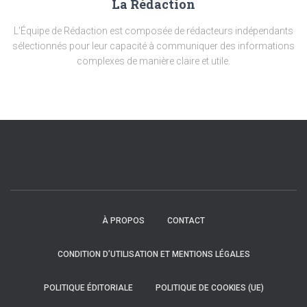
La Rédaction
L'Équipe de Rédaction est composée de rédacteurs indépendants
sélectionnés pour leur capacité à communiquer des informations
complexes de manière claire et utile.
À PROPOS
CONTACT
CONDITION D’UTILISATION ET MENTIONS LÉGALES
POLITIQUE ÉDITORIALE
POLITIQUE DE COOKIES (UE)