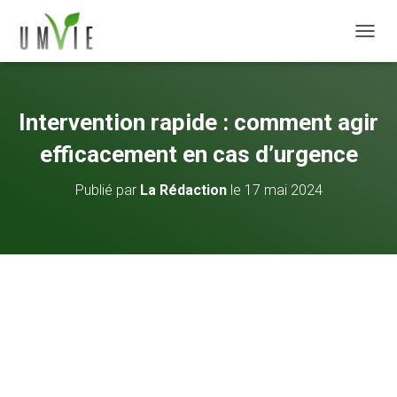
DÉPLI
Intervention rapide : comment agir
efficacement en cas d’urgence
Publié par
La Rédaction
le
17 mai 2024