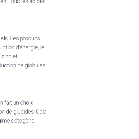
nent tous les acides
els. Les produits
ction d’énergie, le
 zinc et
duction de globules
 fait un choix
on de glucides. Cela
égime cétogène.