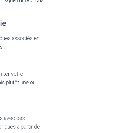
risque d’infections
ie
isques associés en
s :
miter votre
is plutôt une ou
és avec des
riqués à partir de