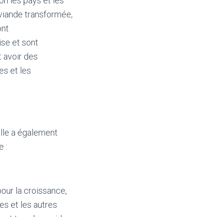
on les pays et les
 viande transformée,
ont
ise et sont
 avoir des
es et les
elle a également
 :
our la croissance,
es et les autres