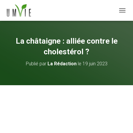
DÉPLI
La châtaigne : alliée contre le
cholestérol ?
Publié par
La Rédaction
le
19 juin 2023