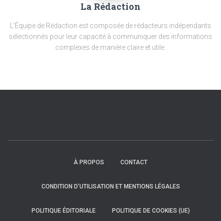
La Rédaction
L'Équipe de Rédaction est composée de rédacteurs indépendants
sélectionnés pour leur capacité à communiquer des informations
complexes de manière claire et utile.
À PROPOS
CONTACT
CONDITION D’UTILISATION ET MENTIONS LÉGALES
POLITIQUE ÉDITORIALE
POLITIQUE DE COOKIES (UE)