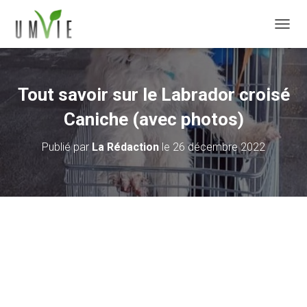
DÉPLI
Tout savoir sur le Labrador croisé
Caniche (avec photos)
Publié par
La Rédaction
le
26 décembre 2022