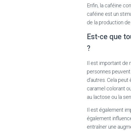
Enfin, la caféine c
caféine est un stim
de la production de
Est-ce que t
?
Il est important de
personnes peuvent ê
d’autres. Cela peut 
caramel colorant ou 
au lactose ou la sen
Il est également i
également influence
entraîner une augme