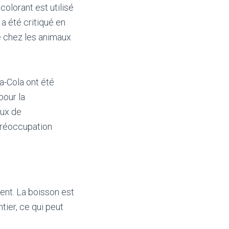
lorant est utilisé
a été critiqué en
e chez les animaux
ca-Cola ont été
pour la
aux de
préoccupation
ent. La boisson est
ier, ce qui peut