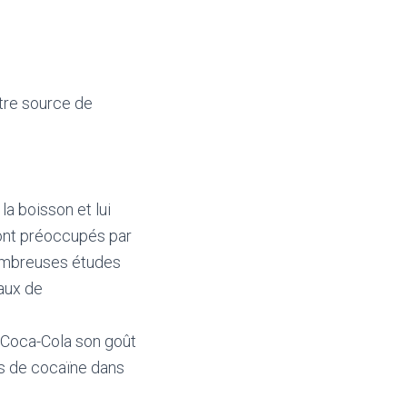
être source de
 la boisson et lui
ont préoccupés par
 nombreuses études
eaux de
u Coca-Cola son goût
pas de cocaïne dans