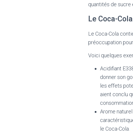
quantités de sucre 
Le Coca-Cola 
Le Coca-Cola contie
préoccupation pou
Voici quelques exem
Acidifiant E338
donner son go
les effets pot
aient conclu q
consommation 
Arome naturel 
caractéristique
le Coca-Cola.