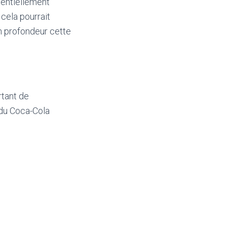
tentiellement
cela pourrait
n profondeur cette
rtant de
 du Coca-Cola