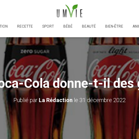
TION
RECETTE
SPORT
BÉBÉ
BEAUTÉ
BIEN-ÊTRE
AN
oca-Cola donne-t-il des 
Publié par
La Rédaction
le
31 décembre 2022