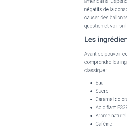
américaine. Cependa
négatifs de la cons
causer des ballonne
question et voir si
Les ingrédie
Avant de pouvoir co
comprendre les ingr
classique :
Eau
Sucre
Caramel color
Acidifiant E33
Arome naturel
Caféine