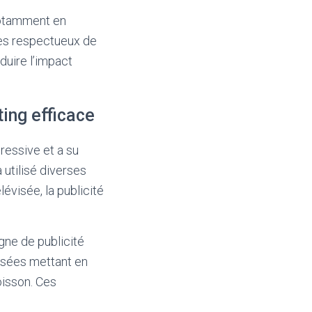
notamment en
ges respectueux de
duire l’impact
ting efficace
ressive et a su
utilisé diverses
évisée, la publicité
gne de publicité
visées mettant en
oisson. Ces