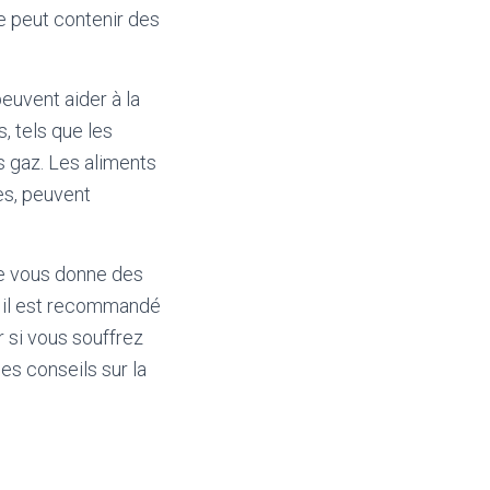
pe peut contenir des
peuvent aider à la
, tels que les
es gaz. Les aliments
es, peuvent
ge vous donne des
, il est recommandé
r si vous souffrez
des conseils sur la