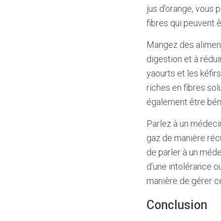
jus d’orange, vous 
fibres qui peuvent ê
Mangez des aliments 
digestion et à rédui
yaourts et les kéfir
riches en fibres so
également être béné
Parlez à un médecin
gaz de manière récu
de parler à un médec
d’une intolérance ou
manière de gérer c
Conclusion