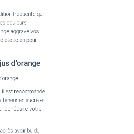
dition fréquente qui
des douleurs
range aggrave vos
diététicien pour
jus d’orange
d’orange :
 il est recommandé
a teneur en sucre et
r de réduire votre
 après avoir bu du