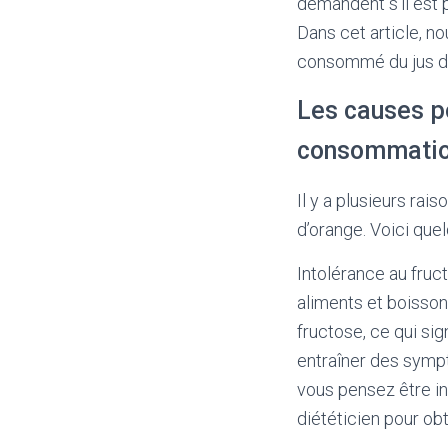
demandent s’il est 
Dans cet article, n
consommé du jus d’o
Les causes po
consommation
Il y a plusieurs rai
d’orange. Voici que
Intolérance au fruc
aliments et boisson
fructose, ce qui sig
entraîner des symp
vous pensez être int
diététicien pour ob