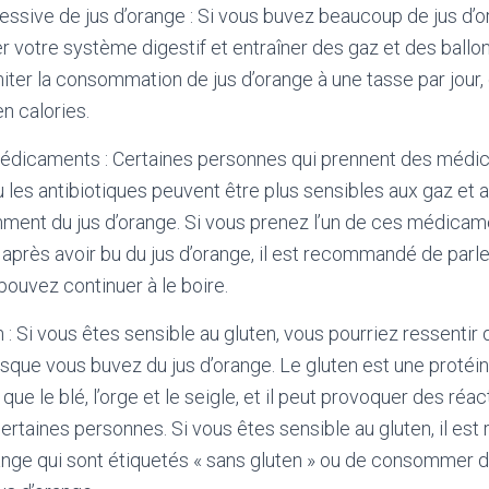
sive de jus d’orange : Si vous buvez beaucoup de jus d’o
r votre système digestif et entraîner des gaz et des ballon
er la consommation de jus d’orange à une tasse par jour, 
n calories.
médicaments : Certaines personnes qui prennent des médi
u les antibiotiques peuvent être plus sensibles aux gaz e
mment du jus d’orange. Si vous prenez l’un de ces médicam
près avoir bu du jus d’orange, il est recommandé de parl
pouvez continuer à le boire.
n : Si vous êtes sensible au gluten, vous pourriez ressentir
sque vous buvez du jus d’orange. Le gluten est une protéi
 que le blé, l’orge et le seigle, et il peut provoquer des réa
ertaines personnes. Si vous êtes sensible au gluten, il e
range qui sont étiquetés « sans gluten » ou de consommer 