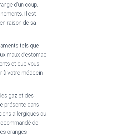
range d’un coup,
nements. Il est
en raison de sa
caments tels que
t aux maux d’estomac
ents et que vous
er à votre médecin
 des gaz et des
ne présente dans
ctions allergiques ou
st recommandé de
des oranges