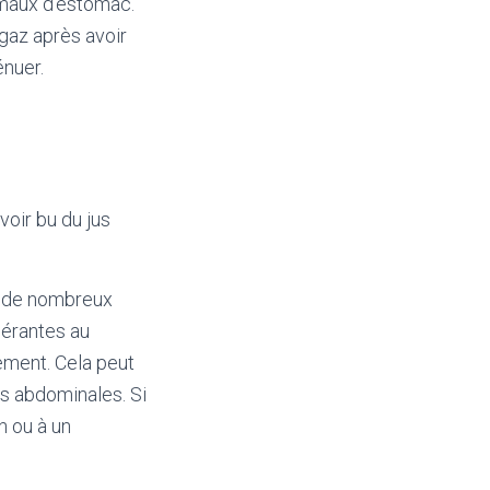
 maux d’estomac.
 gaz après avoir
énuer.
voir bu du jus
ns de nombreux
lérantes au
tement. Cela peut
s abdominales. Si
n ou à un