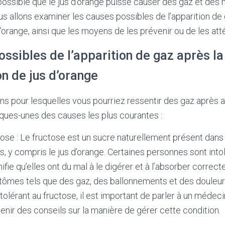
possible que le jus d’orange puisse causer des gaz et des
ous allons examiner les causes possibles de l’apparition de
range, ainsi que les moyens de les prévenir ou de les att
ssibles de l’apparition de gaz après la
 de jus d’orange
sons pour lesquelles vous pourriez ressentir des gaz après a
lques-unes des causes les plus courantes :
tose : Le fructose est un sucre naturellement présent da
s, y compris le jus d’orange. Certaines personnes sont into
nifie qu’elles ont du mal à le digérer et à l’absorber correc
tômes tels que des gaz, des ballonnements et des douleur
olérant au fructose, il est important de parler à un médeci
tenir des conseils sur la manière de gérer cette condition.