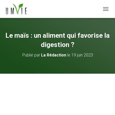
DÉPLI
Le maïs : un aliment qui favorise la
digestion ?
Publié par
La Rédaction
le
19 juin 2023