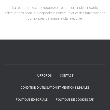
La rédaction est composée de rédacteurs indépendants
sélectionnés pour leur capacité à communiquer des informations
complexes de manière claire et utile.
À PROPOS
CONTACT
CONDITION D’UTILISATION ET MENTIONS LÉGALES
POLITIQUE ÉDITORIALE
POLITIQUE DE COOKIES (UE)