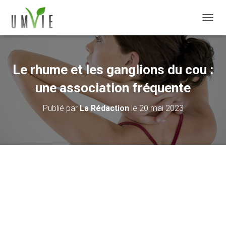
DÉPLI
Le rhume et les ganglions du cou :
une association fréquente
Publié par
La Rédaction
le
20 mai 2023