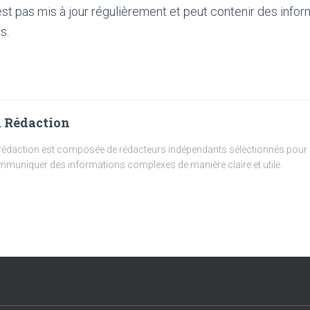
'est pas mis à jour régulièrement et peut contenir
des infor
s.
 Rédaction
rédaction est composée de rédacteurs indépendants sélectionnés pour l
muniquer des informations complexes de manière claire et utile.