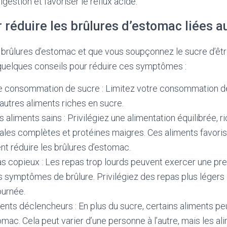
igestion et favoriser le reflux acide.
 réduire les brûlures d’estomac liées a
 brûlures d’estomac et que vous soupçonnez le sucre d’êtr
 quelques conseils pour réduire ces symptômes :
 consommation de sucre : Limitez votre consommation d
 autres aliments riches en sucre.
aliments sains : Privilégiez une alimentation équilibrée, ric
ales complètes et protéines maigres. Ces aliments favoris
nt réduire les brûlures d’estomac.
as copieux : Les repas trop lourds peuvent exercer une pr
s symptômes de brûlure. Privilégiez des repas plus légers 
ournée.
ments déclencheurs : En plus du sucre, certains aliments p
omac. Cela peut varier d’une personne à l’autre, mais les al