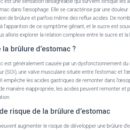
c est une sensation désagréable qui survient lorsque les 
mac dans l’œsophage. Elle se caractérise par une douleur 
tion de brûlure et parfois même des reflux acides. De nom
à l’apparition de ce symptôme gênant, et le sucre est souv
us allons explorer la relation complexe entre le sucre et la
 la brûlure d’estomac ?
ac est généralement causée par un dysfonctionnement du 
r (SOI), une valve musculaire située entre l’estomac et l
I empêche les acides gastriques de remonter dans l’œso
e de manière inappropriée, les acides peuvent remonter et
ation.
de risque de la brûlure d’estomac
peuvent augmenter le risque de développer une brûlure d’