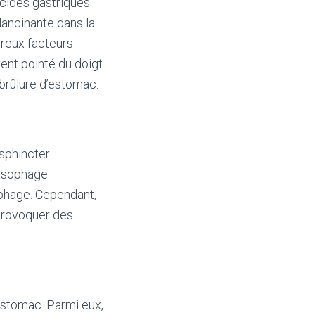
acides gastriques
lancinante dans la
breux facteurs
ent pointé du doigt.
 brûlure d’estomac.
sphincter
’œsophage.
phage. Cependant,
 provoquer des
estomac. Parmi eux,