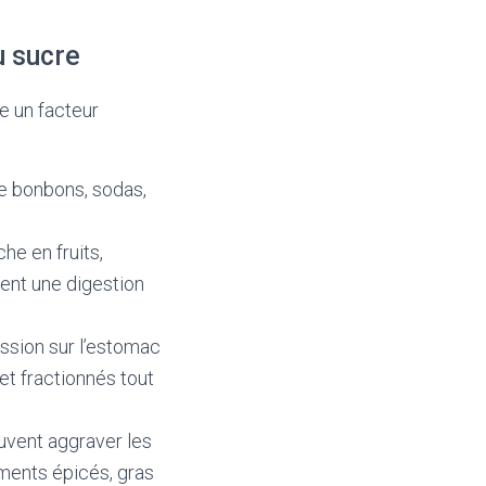
u sucre
e un facteur
e bonbons, sodas,
he en fruits,
ent une digestion
ession sur l’estomac
et fractionnés tout
euvent aggraver les
iments épicés, gras