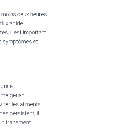
u moins deux heures
flux acide.
es, il est important
vos symptômes et
c, une
ôme gênant.
iter les aliments
es persistent, il
un traitement