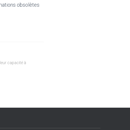
mations obsolètes
eur capacité à