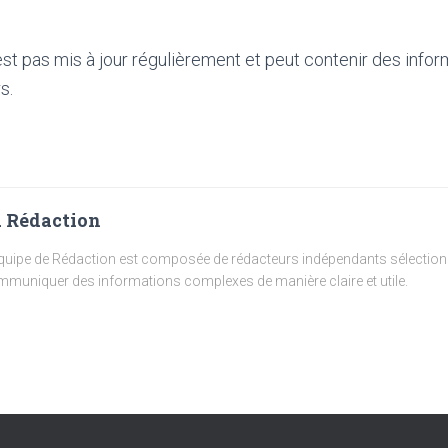
'est pas mis à jour régulièrement et peut contenir
des infor
s.
 Rédaction
quipe de Rédaction est composée de rédacteurs indépendants sélectionn
muniquer des informations complexes de manière claire et utile.