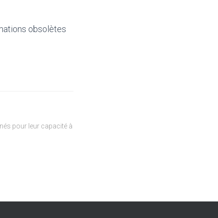
mations obsolètes
és pour leur capacité à