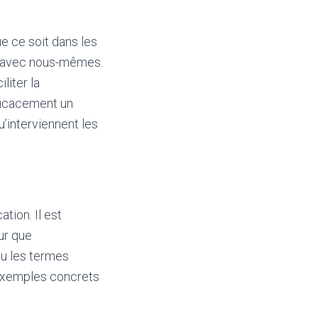
e ce soit dans les
n avec nous-mêmes.
liter la
fficacement un
u’interviennent les
tion. Il est
ur que
ou les termes
s exemples concrets