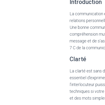
Introduction
La communication es
relations personne
Une bonne communicat
compréhension mutue
message et de s’assu
7 C de la communic
Clarté
La clarté est sans 
essentiel d’exprim
l’interlocuteur pui
techniques si votre 
et des mots simples