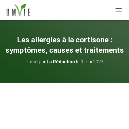
DÉPLI
Les allergies à la cortisone :
symptômes, causes et traitements
Publié par
La Rédaction
le
9 mai 2023