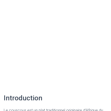
Introduction
Le couscous est un plat traditionnel originaire d’Afrique du