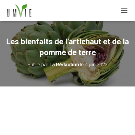
DÉPLI
Les bienfaits de l’artichaut et de la
pomme de terre
Publié par
La Rédaction
le
4 juin 2023