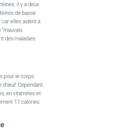
éines. Il y a deux
otéines de basse
car elles aident à
s "mauvais
ant des maladies
s pour le corps
ne d’œuf. Cependant,
es, en vitamines et
lement 17 calories
le