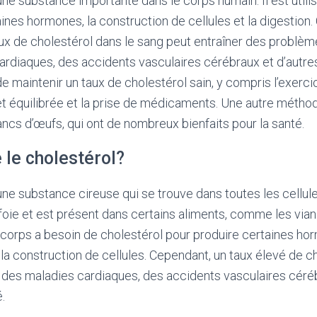
une substance importante dans le corps humain. Il est utilis
ines hormones, la construction de cellules et la digestion
x de cholestérol dans le sang peut entraîner des problèm
rdiaques, des accidents vasculaires cérébraux et d’autres
e maintenir un taux de cholestérol sain, y compris l’exercic
et équilibrée et la prise de médicaments. Une autre métho
cs d’œufs, qui ont de nombreux bienfaits pour la santé.
 le cholestérol?
une substance cireuse qui se trouve dans toutes les cellul
e foie et est présent dans certains aliments, comme les via
Le corps a besoin de cholestérol pour produire certaines ho
 la construction de cellules. Cependant, un taux élevé de c
 des maladies cardiaques, des accidents vasculaires céréb
.