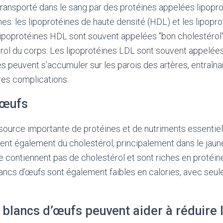
transporté dans le sang par des protéines appelées lipoprot
nes: les lipoprotéines de haute densité (HDL) et les lipopr
lipoprotéines HDL sont souvent appelées "bon cholestérol" 
érol du corps. Les lipoprotéines LDL sont souvent appelée
les peuvent s’accumuler sur les parois des artères, entraîn
res complications.
’œufs
ource importante de protéines et de nutriments essentiel
nent également du cholestérol, principalement dans le jau
e contiennent pas de cholestérol et sont riches en protéin
ancs d’œufs sont également faibles en calories, avec seu
blancs d’œufs peuvent aider à réduire 