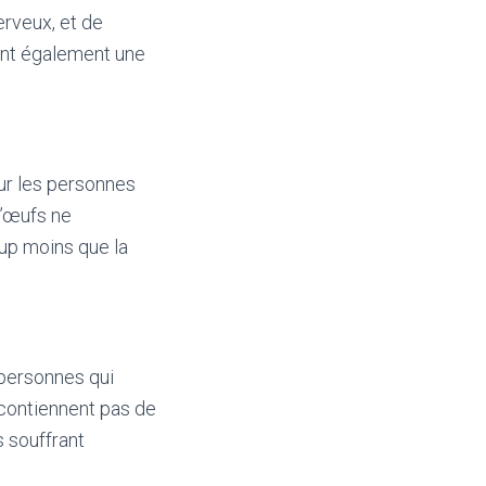
erveux, et de
sont également une
our les personnes
d’œufs ne
up moins que la
 personnes qui
 contiennent pas de
s souffrant