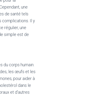
é pour la
. Cependant, une
es de santé tels
 complications. Il y
e régulier, une
de simple est de
es du corps humain.
ndes, les œufs et les
rmones, pour aider à
holestérol dans le
raux et d’autres