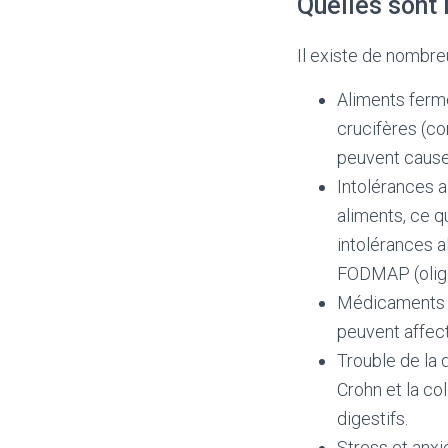
Quelles sont 
Il existe de nombr
Aliments ferme
crucifères (com
peuvent causer
Intolérances a
aliments, ce q
intolérances a
FODMAP (oligo
Médicaments : 
peuvent affect
Trouble de la d
Crohn et la c
digestifs.
Stress et anxié