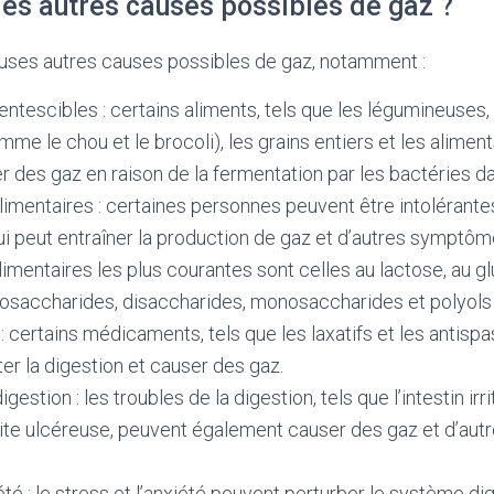
les autres causes possibles de gaz ?
euses autres causes possibles de gaz, notamment :
ntescibles : certains aliments, tels que les légumineuses
me le chou et le brocoli), les grains entiers et les aliment
 des gaz en raison de la fermentation par les bactéries da
limentaires : certaines personnes peuvent être intolérante
ui peut entraîner la production de gaz et d’autres symptôm
limentaires les plus courantes sont celles au lactose, au gl
saccharides, disaccharides, monosaccharides et polyols 
certains médicaments, tels que les laxatifs et les antisp
er la digestion et causer des gaz.
igestion : les troubles de la digestion, tels que l’intestin irr
olite ulcéreuse, peuvent également causer des gaz et d’a
té : le stress et l’anxiété peuvent perturber le système dige