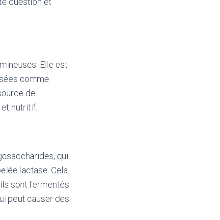
te question et
umineuses. Elle est
ilisées comme
 source de
t nutritif.
gosaccharides, qui
elée lactase. Cela
ù ils sont fermentés
qui peut causer des