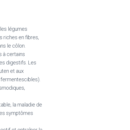
, les légumes
s riches en fibres,
ns le côlon.
s à certains
es digestifs. Les
uten et aux
fermentescibles).
asmodiques,
itable, la maladie de
utres symptômes
stif et entraîner la