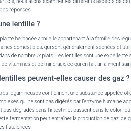
article, nous allons examiner les différents aspects de cet
 des réponses.
ne lentille ?
e plante herbacée annuelle appartenant à la famille des lég
graines comestibles, qui sont généralement séchées et ut
dans de nombreux plats. Les lentilles sont une excellente
 de vitamines et de minéraux, ce qui en fait un aliment sain e
lentilles peuvent-elles causer des gaz ?
autres légumineuses contiennent une substance appelée oli
mplexes qui ne sont pas digérés par l’enzyme humaine app
ont pas dégradés dans l’intestin et passent dans le côlon, o
Cette fermentation peut entraîner la production de gaz, ce 
s flatulences.