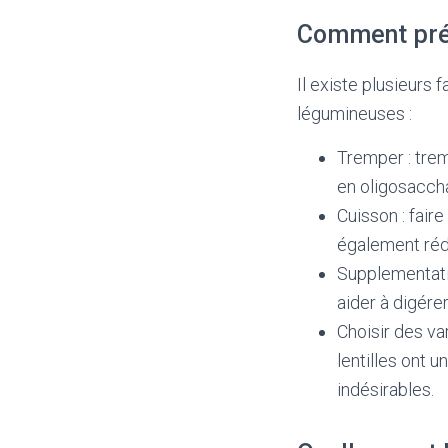
Comment préve
Il existe plusieurs 
légumineuses :
Tremper : tremp
en oligosacch
Cuisson : faire
également rédu
Supplementati
aider à digére
Choisir des va
lentilles ont u
indésirables.