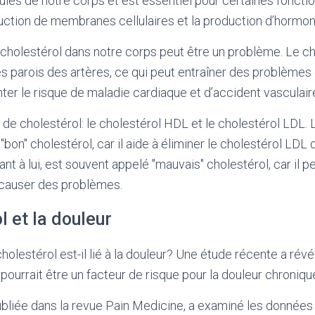
lules de notre corps et est essentiel pour certaines foncti
ruction de membranes cellulaires et la production d’hormon
cholestérol dans notre corps peut être un problème. Le ch
s parois des artères, ce qui peut entraîner des problèmes 
er le risque de maladie cardiaque et d’accident vasculair
s de cholestérol: le cholestérol HDL et le cholestérol LDL.
bon" cholestérol, car il aide à éliminer le cholestérol LDL 
nt à lui, est souvent appelé "mauvais" cholestérol, car il 
 causer des problèmes.
l et la douleur
holestérol est-il lié à la douleur? Une étude récente a révé
pourrait être un facteur de risque pour la douleur chroniq
publiée dans la revue Pain Medicine, a examiné les donné