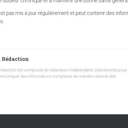
de douleur chronique et à maintenir une bonne santé général
'est pas mis à jour régulièrement et peut contenir
des infor
s.
 Rédaction
rédaction est composée de rédacteurs indépendants sélectionnés pour l
muniquer des informations complexes de manière claire et utile.