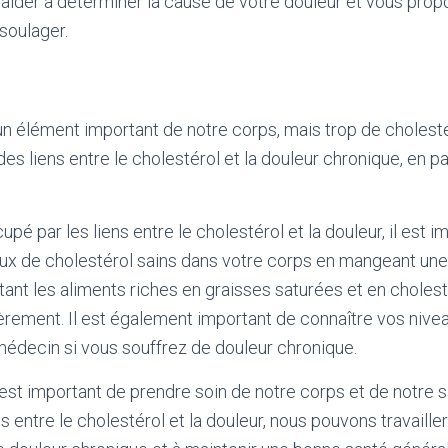
aider à déterminer la cause de votre douleur et vous prop
 soulager.
un élément important de notre corps, mais trop de cholesté
des liens entre le cholestérol et la douleur chronique, en pa
pé par les liens entre le cholestérol et la douleur, il est i
ux de cholestérol sains dans votre corps en mangeant une
itant les aliments riches en graisses saturées et en cholesté
ièrement. Il est également important de connaître vos nive
médecin si vous souffrez de douleur chronique.
l est important de prendre soin de notre corps et de notre s
 entre le cholestérol et la douleur, nous pouvons travailler