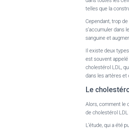
dans toutes les cel
telles que la const
Cependant, trop de 
s’accumuler dans le
sanguine et augment
Il existe deux type
est souvent appelé "
cholestérol LDL, qua
dans les artères et
Le cholestéro
Alors, comment le c
de cholestérol LDL 
L’étude, qui a été 