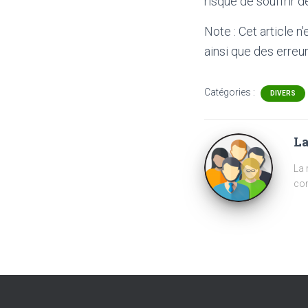
risque de souffrir 
Note : Cet article n
ainsi que des erreur
Catégories :
DIVERS
La
La 
com