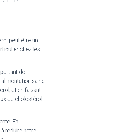
oser des
rol peut être un
rticulier chez les
mportant de
 alimentation saine
rol, et en faisant
aux de cholestérol
anté. En
 à réduire notre