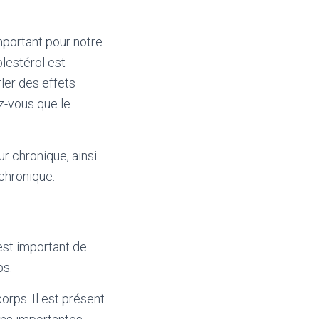
mportant pour notre
lestérol est
ler des effets
z-vous que le
ur chronique, ainsi
 chronique.
 est important de
ps.
orps. Il est présent