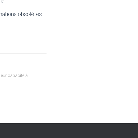
e.
mations obsolètes
eur capacité à