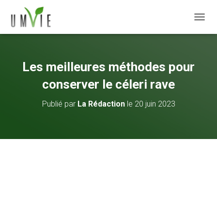
DÉPLI
Les meilleures méthodes pour
conserver le céleri rave
Publié par
La Rédaction
le
20 juin 2023