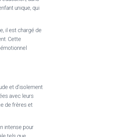
enfant unique, qui
e, il est chargé de
ent. Cette
s émotionnel
ude et d’isolement
brées avec leurs
e de frères et
on intense pour
le tels que