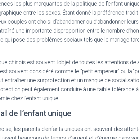
ces les plus marquantes de la politique de l’enfant unique
aphique entre les sexes. Étant donné la préférence traditi
x couples ont choisi d’abandonner ou d’abandonner leurs fi
 entraîné une importante disproportion entre le nombre d’h
 qui pose des problèmes sociaux tels que le mariage tardif
ique chinois est souvent l’objet de toutes les attentions de
 Il est souvent considéré comme le "petit empereur" ou la "p
eut entraîner une surprotection et un manque de socialisati
otection peut également conduire à une faible tolérance à l
mie chez l’enfant unique.
al de l’enfant unique
noise, les parents d’enfants uniques ont souvent des atten
vestissent beaucoup de temps, d’argent et d’énergie dans so