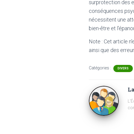
surprotection des e
conséquences psycho
nécessitent une att
bien-être et l’épan
Note : Cet article n
ainsi que des erreur
Catégories :
DIVERS
La
L'É
com