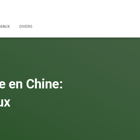
IMAUX
DIVERS
ue en Chine:
ux