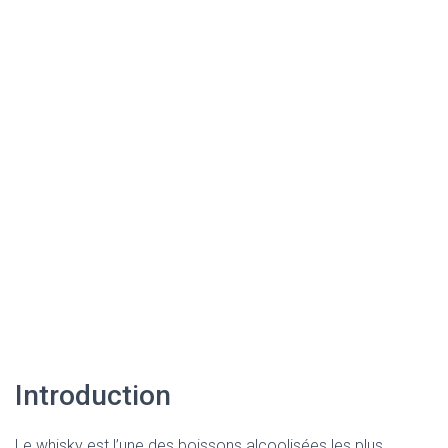
Introduction
Le whisky est l’une des boissons alcoolisées les plus