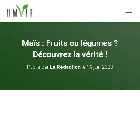
DÉPLI
Maïs : Fruits ou légumes ?
Découvrez la vérité !
Publié par
La Rédaction
le
19 juin 2023