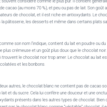
t souvent considéré comme le plus pur. Il contient généra
e cacao (au moins 70 %), et peu ou pas de lait. Son goût 
teurs de chocolat, et il est riche en antioxydants. Le choc
 la pâtisserie, les desserts et même dans certains plats sa
, comme son nom l’indique, contient du lait en poudre ou du 
re plus crémeuse et un goût plus doux que le chocolat noir. 
 trouvent le chocolat noir trop amer. Le chocolat au lait es
colatées et les bonbons.
eux autres, le chocolat blanc ne contient pas de cacao so
 lait et du sucre. Cela lui confère une douceur et une onct
xydants présents dans les autres types de chocolat. Bien 
rent pas le chocolat blanc comme "véritable" chocolat, il 