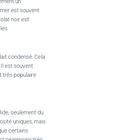
lement un
amer est souvent
olat noir est
lés.
lait condensé. Cela
Il est souvent
t très populaire
lide, seulement du
uosité uniques, mais
que certains
est néanmoins très