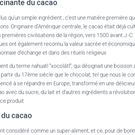
scinante du cacao
lus qu’un simple ingrédient ; c’est une matière première qui
tions. Originaire d’Amérique centrale, le cacao était déjà cul
premières civilisations de la région, vers 1500 avant J.-C. 
ues ont également reconnu la valeur sacrée et économique 
naie d’échange et dans des rituels religieux.
ient du terme nahuatl "xocolātl", qui désignait une boisso
à partir du 17ème siècle que le chocolat, tel que nous le c
encé à se répandre en Europe, transformé en une délicieus
 avec du sucre, du lait et d’autres ingrédients a révolutio
e produit.
s du cacao
t considéré comme un super-aliment, et ce, pour de bonnes