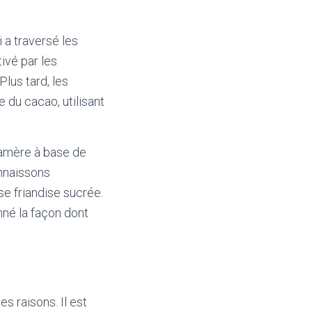
 a traversé les
tivé par les
Plus tard, les
du cacao, utilisant
n amère à base de
onnaissons
e friandise sucrée.
nné la façon dont
 raisons. Il est