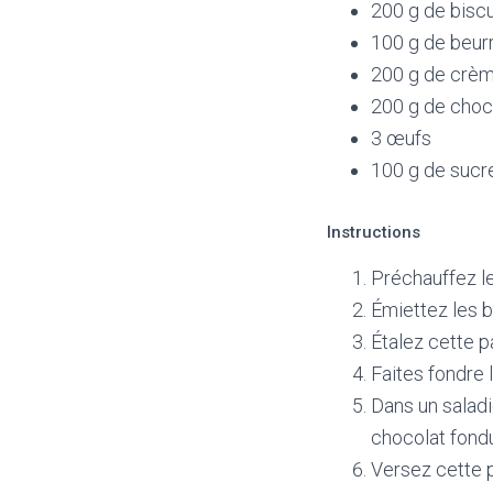
200 g de biscu
100 g de beur
200 g de crè
200 g de choco
3 œufs
100 g de sucr
Instructions
Préchauffez le
Émiettez les b
Étalez cette p
Faites fondre 
Dans un saladi
chocolat fond
Versez cette p