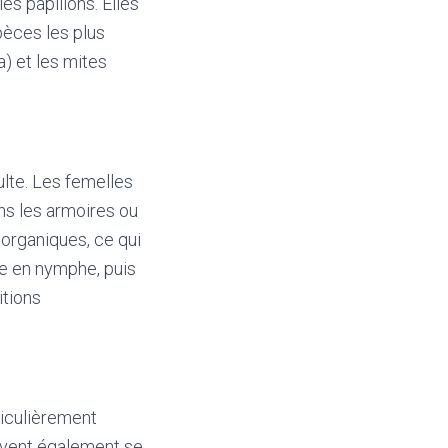
es papillons. Elles
pèces les plus
) et les mites
lte. Les femelles
s les armoires ou
 organiques, ce qui
e en nymphe, puis
itions
rticulièrement
euvent également se