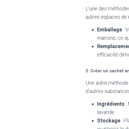
L’une des méthodes 
autres espaces de r
Emballage
: V
marrons, ce qui
Remplacement
efficacité dim
2. Créer un sachet an
Une autre méthode 
d’autres substances
Ingrédients
: 
lavande.
Stockage
: P
ou placez-le da