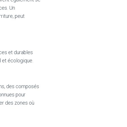
ces. Un
iture, peut
aces et durables
 et écologique.
nins, des composés
connues pour
her des zones où