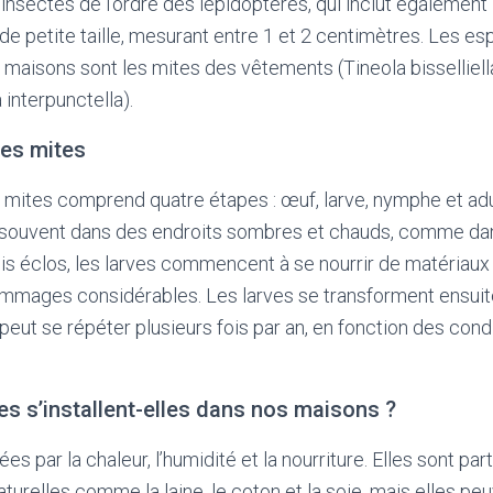
nsectes de l’ordre des lépidoptères, qui inclut également l
e petite taille, mesurant entre 1 et 2 centimètres. Les es
maisons sont les mites des vêtements (Tineola bisselliella
 interpunctella).
des mites
 mites comprend quatre étapes : œuf, larve, nymphe et adu
souvent dans des endroits sombres et chauds, comme dan
ois éclos, les larves commencent à se nourrir de matériaux
mmages considérables. Les larves se transforment ensuit
peut se répéter plusieurs fois par an, en fonction des cond
es s’installent-elles dans nos maisons ?
ées par la chaleur, l’humidité et la nourriture. Elles sont pa
naturelles comme la laine, le coton et la soie, mais elles p