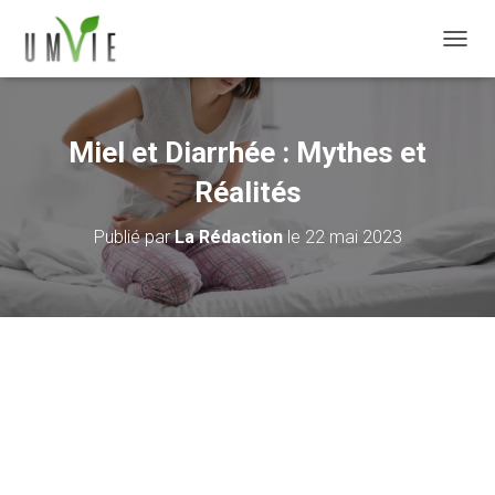
DÉPLI
Miel et Diarrhée : Mythes et
Réalités
Publié par
La Rédaction
le
22 mai 2023