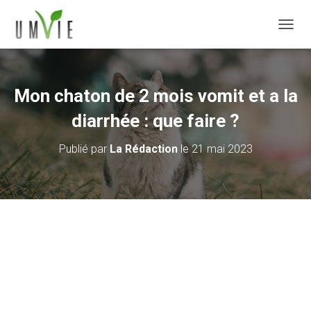
DÉPLI
Mon chaton de 2 mois vomit et a la
diarrhée : que faire ?
Publié par
La Rédaction
le
21 mai 2023