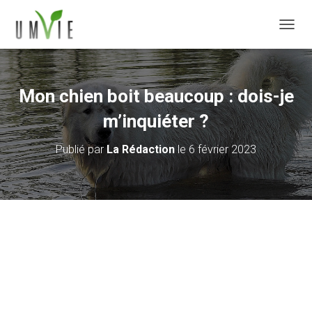
DÉPLI
Mon chien boit beaucoup : dois-je
m’inquiéter ?
Publié par
La Rédaction
le
6 février 2023