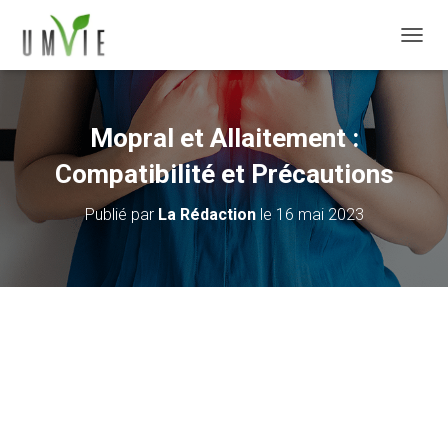
DÉPLI
Mopral et Allaitement :
Compatibilité et Précautions
Publié par
La Rédaction
le
16 mai 2023