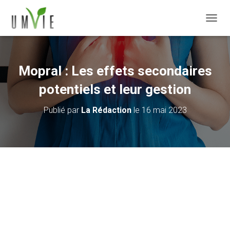
DÉPLI
Mopral : Les effets secondaires
potentiels et leur gestion
Publié par
La Rédaction
le
16 mai 2023