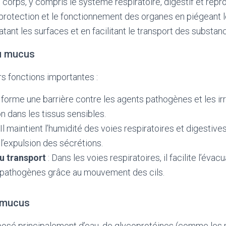
corps, y compris le système respiratoire, digestif et reprod
a protection et le fonctionnement des organes en piégeant l
tant les surfaces et en facilitant le transport des substan
u mucus
s fonctions importantes :
Il forme une barrière contre les agents pathogènes et les i
on dans les tissus sensibles.
 Il maintient l’humidité des voies respiratoires et digestives,
 l’expulsion des sécrétions.
du transport
: Dans les voies respiratoires, il facilite l’éva
 pathogènes grâce au mouvement des cils.
 mucus
sé principalement d’eau, de glycoprotéines (comme les m