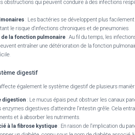
 obstructions qui peuvent conduire à des infections respi
ulmonaires
: Les bactéries se développent plus facilemen
ant le risque d’infections chroniques et de pneumonies.
 de la fonction pulmonaire
: Au fil du temps, les infectio
euvent entraîner une détérioration de la fonction pulmonair
icile.
stème digestif
ffecte également le système digestif de plusieurs manièr
 digestion
: Le mucus épais peut obstruer les canaux pan
enzymes digestives d’atteindre l’intestin grêle. Cela entraî
iments et à absorber les nutriments.
ié à la fibrose kystique
: En raison de l’implication du pan
pper un diabète, connu sous le nom de diabète associé à 