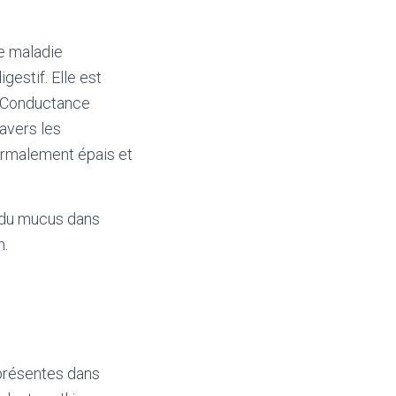
e maladie
estif. Elle est
e Conductance
ravers les
ormalement épais et
e du mucus dans
n.
présentes dans