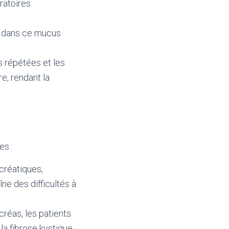
ratoires
t dans ce mucus
ns répétées et les
e, rendant la
es :
créatiques,
ne des difficultés à
créas, les patients
la fibrose kystique