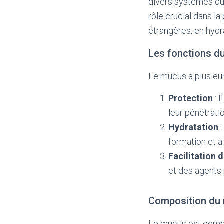
divers systèmes du 
rôle crucial dans l
étrangères, en hydra
Les fonctions d
Le mucus a plusieur
Protection
: 
leur pénétrati
Hydratation
:
formation et à
Facilitation 
et des agents
Composition du
Le mucus est compo