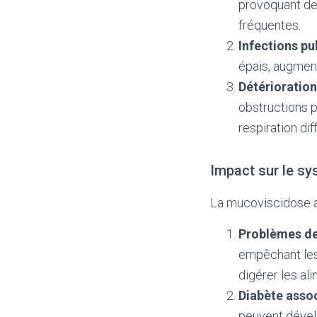
provoquant des
fréquentes.
Infections p
épais, augment
Détérioration
obstructions p
respiration diff
Impact sur le sy
La mucoviscidose a
Problèmes de
empêchant les 
digérer les al
Diabète assoc
peuvent dévelo