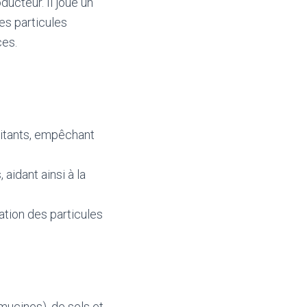
ucteur. Il joue un
es particules
ces.
rritants, empêchant
 aidant ainsi à la
cuation des particules
ucines), de sels et