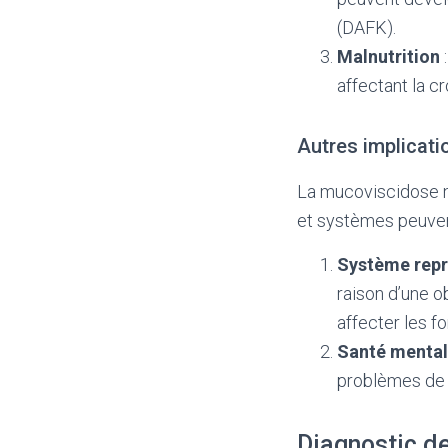
(DAFK).
Malnutrition
:
affectant la c
Autres implicat
La mucoviscidose n
et systèmes peuven
Système rep
raison d’une 
affecter les f
Santé menta
problèmes de 
Diagnostic d