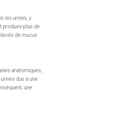
 les urines, y
t produire plus de
 élevés de mucus
malies anatomiques,
urines due à une
onséquent, une