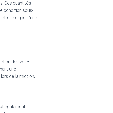
s. Ces quantités
e condition sous-
 être le signe d’une
ection des voies
înant une
ors de la miction,
eut également