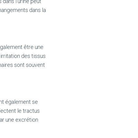
dans l’urine peut
hangements dans la
 également être une
rritation des tissus
naires sont souvent
ent également se
ectent le tractus
par une excrétion