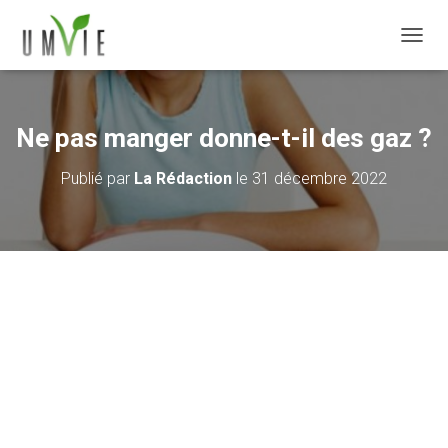
DÉPLI
Ne pas manger donne-t-il des gaz ?
Publié par
La Rédaction
le
31 décembre 2022