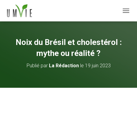
DÉPLI
Noix du Brésil et cholestérol :
mythe ou réalité ?
Publié par
La Rédaction
le
19 juin 2023